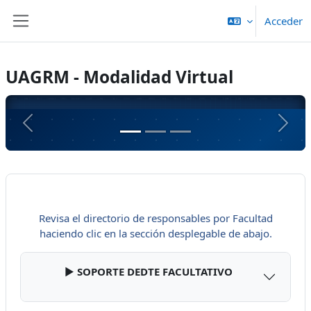
Salta al contenido principal
Acceder
Panel lateral
UAGRM - Modalidad Virtual
Anterior
Sigui
FACULTAD DE CIENCIAS DE LA
COMPUTACIÓN Y
TELECOMUNICACIONES
Revisa el directorio de responsables por Facultad
haciendo clic en la sección desplegable de abajo.
MODALIDAD VIRTUAL
▶️
SOPORTE DEDTE FACULTATIVO
💻 Ingeniería Informática ⚙️ Ingeniería en